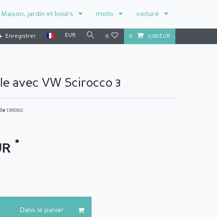
Maison, jardin et loisirs
moto
voiture
EUR
Enregistrer
0
0
0,00 EUR
le avec VW Scirocco 3
cle
1311050
*
UR
Dans le panier