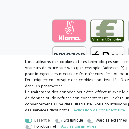
Nous utilisons des cookies et des technologies similair
visiteurs de notre site web (par exemple, l'adresse IP), 
pour intégrer des médias de fournisseurs tiers ou pour 
lieu uniquement lorsque des cookies sont installés. 
dans les paramètres.
Le traitement des données peut être effectué avec le con
Mentions légales
Déclaration de c
de donner ou de refuser son consentement. Il existe un 
consentement à une date ultérieure. Nous fournissons pl
des services dans notre
Déclaration de confidentialité
.
© Copyright 2026 | Tous droits réservés.
Essentiel
Statistique
Médias externes
¹ Toutes les commandes payées avant 14 heures sont expédiées le
Fonctionnel
Autres paramètres