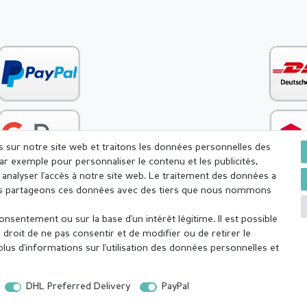
es sur notre site web et traitons les données personnelles des
par exemple pour personnaliser le contenu et les publicités,
analyser l'accès à notre site web. Le traitement des données a
Nous partageons ces données avec des tiers que nous nommons
sentement ou sur la base d'un intérêt légitime. Il est possible
onfidentialité
Conditions générales
Droit de rétractation
droit de ne pas consentir et de modifier ou de retirer le
us d'informations sur l'utilisation des données personnelles et
DHL Preferred Delivery
PayPal
 jour même (du lundi au vendredi, sauf jours fériés), sauf les articles fabriqués s