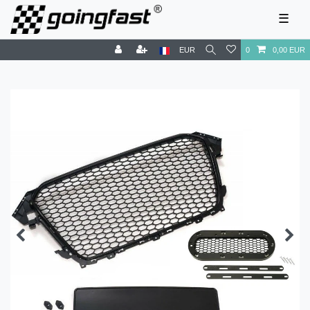
☰
EUR
0
0,00 EUR