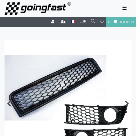
☰
EUR
0
0,00 EUR