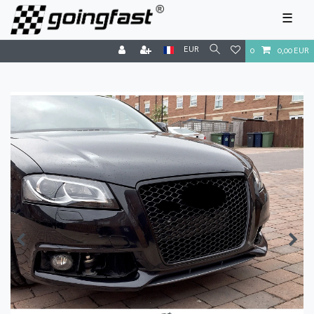
☰
EUR
0
0,00 EUR