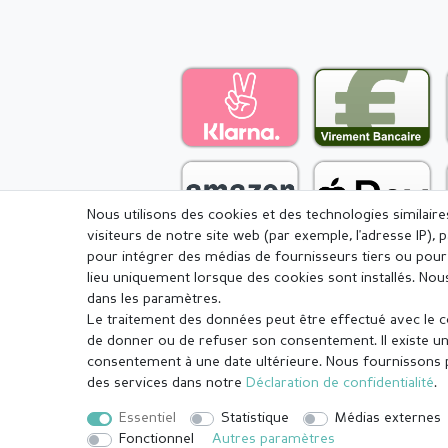
Nous utilisons des cookies et des technologies similair
visiteurs de notre site web (par exemple, l'adresse IP), 
pour intégrer des médias de fournisseurs tiers ou pour 
lieu uniquement lorsque des cookies sont installés. 
dans les paramètres.
Le traitement des données peut être effectué avec le con
Mentions légales
Déclaration de c
de donner ou de refuser son consentement. Il existe un 
consentement à une date ultérieure. Nous fournissons pl
des services dans notre
Déclaration de confidentialité
.
© Copyright 2026 | Tous droits réservés.
Essentiel
Statistique
Médias externes
¹ Toutes les commandes payées avant 14 heures sont expédiées le
Fonctionnel
Autres paramètres