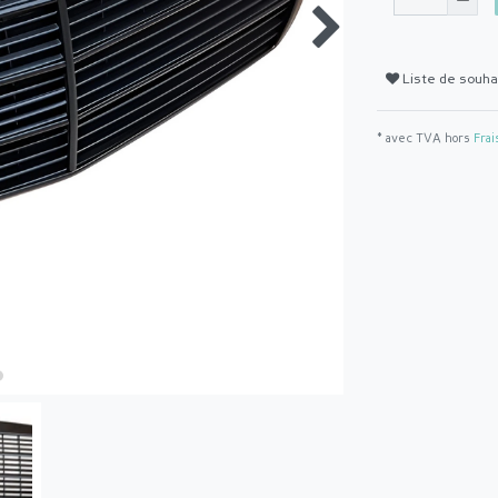
Liste de souha
* avec TVA hors
Frai