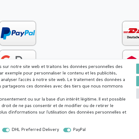
es sur notre site web et traitons les données personnelles des
par exemple pour personnaliser le contenu et les publicités,
analyser l'accès à notre site web. Le traitement des données a
Nous partageons ces données avec des tiers que nous nommons
sentement ou sur la base d'un intérêt légitime. Il est possible
onfidentialité
Conditions générales
Droit de rétractation
droit de ne pas consentir et de modifier ou de retirer le
us d'informations sur l'utilisation des données personnelles et
DHL Preferred Delivery
PayPal
 jour même (du lundi au vendredi, sauf jours fériés), sauf les articles fabriqués s