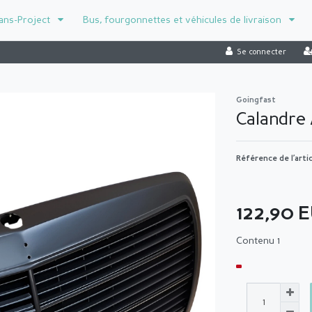
ans-Project
Bus, fourgonnettes et véhicules de livraison
Se connecter
Goingfast
Calandre 
Référence de l’arti
122,90 
Contenu
1