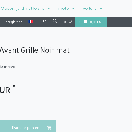
Maison, jardin et loisirs
moto
voiture
EUR
Enregistrer
0
0
0,00 EUR
Avant Grille Noir mat
cle
1144020
*
EUR
Dans le panier