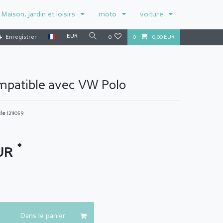
Maison, jardin et loisirs
moto
voiture
EUR
Enregistrer
0
0
0,00 EUR
mpatible avec VW Polo
cle
1211059
*
EUR
Dans le panier