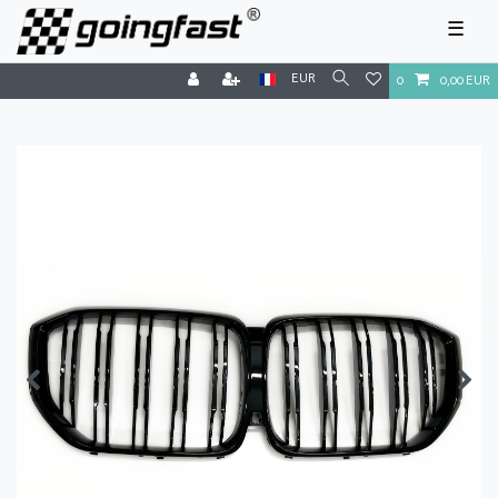
☰
EUR
0
0,00 EUR