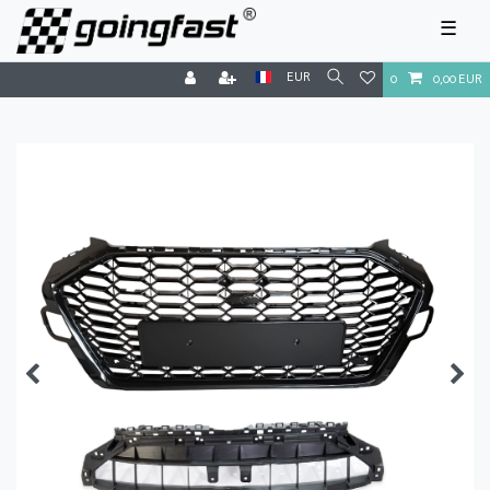
☰
EUR
0
0,00 EUR