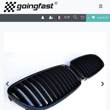
☰
EUR
0
0,00 EUR