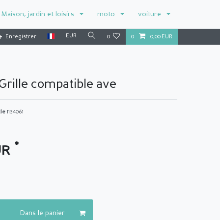
Maison, jardin et loisirs
moto
voiture
EUR
Enregistrer
0
0
0,00 EUR
Grille compatible ave
cle
1134061
*
UR
Dans le panier