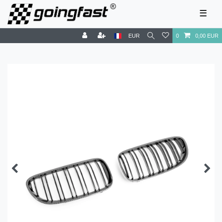
☰
EUR
0
0,00 EUR