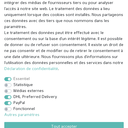
intégrer des médias de fournisseurs tiers ou pour analyser
l'accès à notre site web. Le traitement des données a lieu
uniquement lorsque des cookies sont installés. Nous partageons
ces données avec des tiers que nous nommons dans les
paramètres.
Le traitement des données peut être effectué avec le
consentement ou sur la base d'un intérêt légitime. Il est possible
de donner ou de refuser son consentement. Il existe un droit de
ne pas consentir et de modifier ou de retirer le consentement à
une date ultérieure. Nous fournissons plus d'informations sur
l'utilisation des données personnelles et des services dans notre
Mentions légales
Déclaration de confidentialité
Déclaration de confidentialité
.
Essentiel
Conditions générales
Droit de rétractation
Statistique
Médias externes
DHL Preferred Delivery
Contact
Rétracter le contrat ici
PayPal
Fonctionnel
Autres paramètres
© Copyright 2026 | Tous droits réservés.
Tout accepter