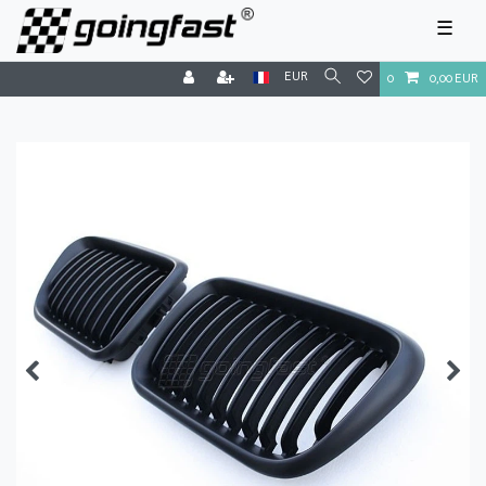
☰
EUR
0
0,00 EUR