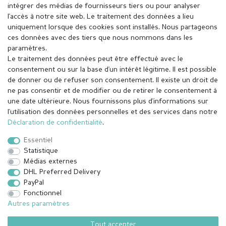
intégrer des médias de fournisseurs tiers ou pour analyser
l'accès à notre site web. Le traitement des données a lieu
uniquement lorsque des cookies sont installés. Nous partageons
ces données avec des tiers que nous nommons dans les
paramètres.
Le traitement des données peut être effectué avec le
consentement ou sur la base d'un intérêt légitime. Il est possible
de donner ou de refuser son consentement. Il existe un droit de
ne pas consentir et de modifier ou de retirer le consentement à
une date ultérieure. Nous fournissons plus d'informations sur
l'utilisation des données personnelles et des services dans notre
Mentions légales
Déclaration de confidentialité
Déclaration de confidentialité
.
Essentiel
Conditions générales
Droit de rétractation
Statistique
Médias externes
DHL Preferred Delivery
Contact
Rétracter le contrat ici
PayPal
Fonctionnel
Autres paramètres
© Copyright 2026 | Tous droits réservés.
Tout accepter