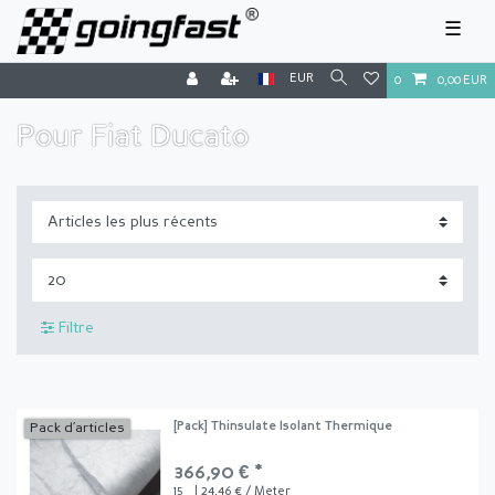
☰
EUR
0
0,00 EUR
Pour Fiat Ducato
Filtre
[Pack] Thinsulate Isolant Thermique
Pack d’articles
366,90 € *
15
| 24,46 € / Meter