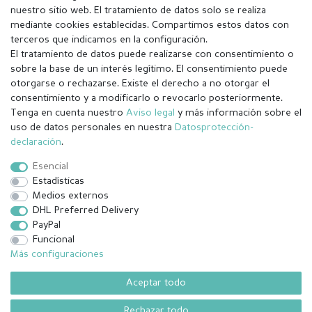
nuestro sitio web. El tratamiento de datos solo se realiza
mediante cookies establecidas. Compartimos estos datos con
terceros que indicamos en la configuración.
El tratamiento de datos puede realizarse con consentimiento o
sobre la base de un interés legítimo. El consentimiento puede
otorgarse o rechazarse. Existe el derecho a no otorgar el
consentimiento y a modificarlo o revocarlo posteriormente.
Tenga en cuenta nuestro
Aviso legal
y más información sobre el
Aviso legal
Política de Privacidad
uso de datos personales en nuestra
Datos­protección­
declaración
.
Condiciones generales (CGC)
Derecho de rescisión
Esencial
Estadísticas
Medios externos
Contacto
Withdraw from contract here
DHL Preferred Delivery
PayPal
Funcional
Más configuraciones
¹ Todos los pedidos pagados hasta las 14:00 se envían el mismo día
(lunes-viernes excepto festivos) Excluída la mercancía personalizada
Aceptar todo
.
Rechazar todo