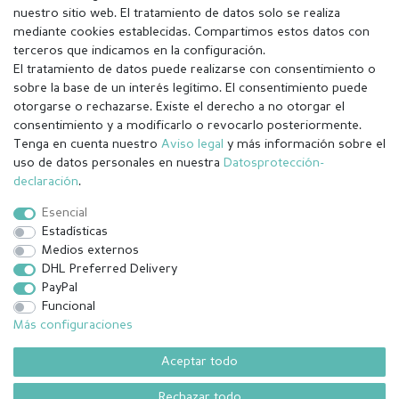
nuestro sitio web. El tratamiento de datos solo se realiza
mediante cookies establecidas. Compartimos estos datos con
terceros que indicamos en la configuración.
El tratamiento de datos puede realizarse con consentimiento o
sobre la base de un interés legítimo. El consentimiento puede
otorgarse o rechazarse. Existe el derecho a no otorgar el
consentimiento y a modificarlo o revocarlo posteriormente.
Tenga en cuenta nuestro
Aviso legal
y más información sobre el
Aviso legal
Política de Privacidad
uso de datos personales en nuestra
Datos­protección­
declaración
.
Condiciones generales (CGC)
Derecho de rescisión
Esencial
Estadísticas
Medios externos
Contacto
Withdraw from contract here
DHL Preferred Delivery
PayPal
Funcional
Más configuraciones
¹ Todos los pedidos pagados hasta las 14:00 se envían el mismo día
(lunes-viernes excepto festivos) Excluída la mercancía personalizada
Aceptar todo
.
Rechazar todo