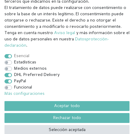
terceros que indicamos en la configuración.
El tratamiento de datos puede realizarse con consentimiento o
sobre la base de un interés legítimo. El consentimiento puede
otorgarse o rechazarse. Existe el derecho a no otorgar el
consentimiento y a modificarlo o revocarlo posteriormente.
Tenga en cuenta nuestro
Aviso legal
y más información sobre el
Aviso legal
Política de Privacidad
uso de datos personales en nuestra
Datos­protección­
declaración
.
Condiciones generales (CGC)
Derecho de rescisión
Esencial
Estadísticas
Medios externos
Contacto
Withdraw from contract here
DHL Preferred Delivery
PayPal
Funcional
Más configuraciones
¹ Todos los pedidos pagados hasta las 14:00 se envían el mismo día
(lunes-viernes excepto festivos) Excluída la mercancía personalizada
Aceptar todo
.
Rechazar todo
© Copyright 2026 | Todos los derechos reservados.
Selección aceptada