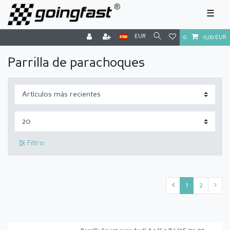
☰
EUR
0
0,00 EUR
Parrilla de parachoques
Filtro
1
2