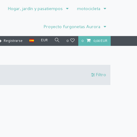
Hogar, jardín y pasatiempos
motocicleta
Proyecto furgonetas Aurora
EUR
Registrarse
0
0
0,00 EUR
Filtro