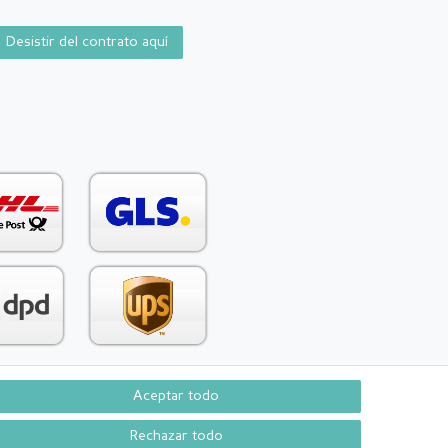
Desistir del contrato aquí
Aceptar todo
Contacto
aw from contract here
Rechazar todo