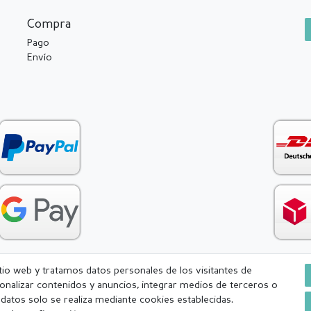
Compra
Pago
Envío
itio web y tratamos datos personales de los visitantes de
rsonalizar contenidos y anuncios, integrar medios de terceros o
Condiciones generales (CGC)
Derecho de rescisión
Withdr
e datos solo se realiza mediante cookies establecidas.