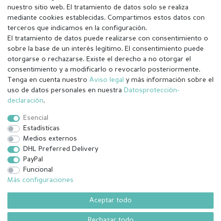
nuestro sitio web. El tratamiento de datos solo se realiza
mediante cookies establecidas. Compartimos estos datos con
terceros que indicamos en la configuración.
El tratamiento de datos puede realizarse con consentimiento o
sobre la base de un interés legítimo. El consentimiento puede
otorgarse o rechazarse. Existe el derecho a no otorgar el
consentimiento y a modificarlo o revocarlo posteriormente.
Tenga en cuenta nuestro
Aviso legal
y más información sobre el
Aviso legal
Política de Privacidad
uso de datos personales en nuestra
Datos­protección­
declaración
.
Condiciones generales (CGC)
Derecho de rescisión
Esencial
Estadísticas
Medios externos
Contacto
Withdraw from contract here
DHL Preferred Delivery
PayPal
Funcional
Más configuraciones
¹ Todos los pedidos pagados hasta las 14:00 se envían el mismo día
(lunes-viernes excepto festivos) Excluída la mercancía personalizada
Aceptar todo
.
Rechazar todo