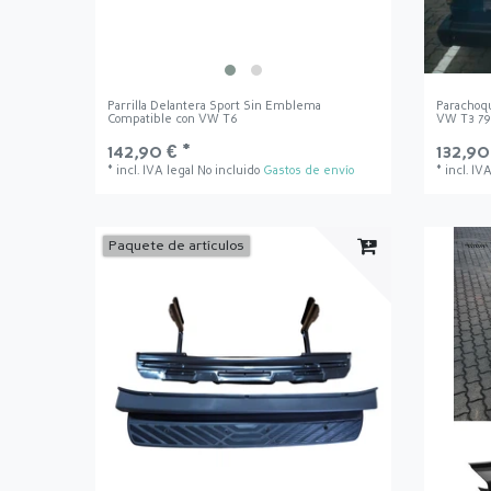
Parrilla Delantera Sport Sin Emblema
Parachoqu
Compatible con VW T6
VW T3 79
142,90 € *
132,90
*
incl. IVA legal
No incluido
Gastos de envío
*
incl. IV
Paquete de artículos