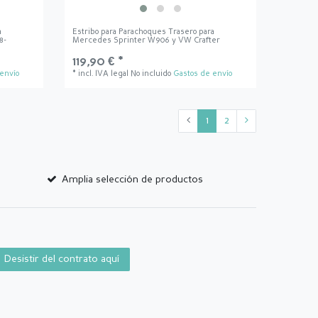
a
Estribo para Parachoques Trasero para
8-
Mercedes Sprinter W906 y VW Crafter
119,90 € *
envío
*
incl. IVA legal
No incluido
Gastos de envío
1
2
Amplia selección de productos
Desistir del contrato aquí