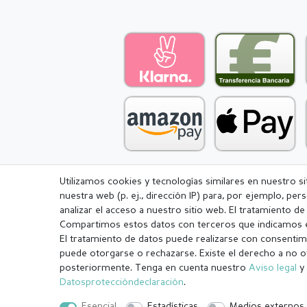
Utilizamos cookies y tecnologías similares en nuestro s
nuestra web (p. ej., dirección IP) para, por ejemplo, pe
Aviso legal
Política de Privacidad
analizar el acceso a nuestro sitio web. El tratamiento d
Compartimos estos datos con terceros que indicamos e
El tratamiento de datos puede realizarse con consentimi
puede otorgarse o rechazarse. Existe el derecho a no o
posteriormente. Tenga en cuenta nuestro
Aviso legal
y 
¹ Todos los pedidos pagados hasta las 14:00 se envían el mismo dí
Datos­protección­declaración
.
.
Esencial
Estadísticas
Medios externos