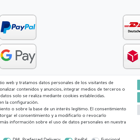
itio web y tratamos datos personales de los visitantes de
rsonalizar contenidos y anuncios, integrar medios de terceros o
Condiciones generales (CGC)
Derecho de rescisión
Withdr
e datos solo se realiza mediante cookies establecidas.
n la configuración.
ento o sobre la base de un interés legítimo. El consentimiento
torgar el consentimiento y a modificarlo o revocarlo
más información sobre el uso de datos personales en nuestra
a (lunes-viernes excepto festivos) Excluída la mercancía personalizada
DHL Preferred Delivery
PayPal
Funcional