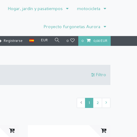
Hogar, jardín y pasatiempos
motocicleta
Proyecto furgonetas Aurora
EUR
Registrarse
0
0
0,00 EUR
Filtro
1
2