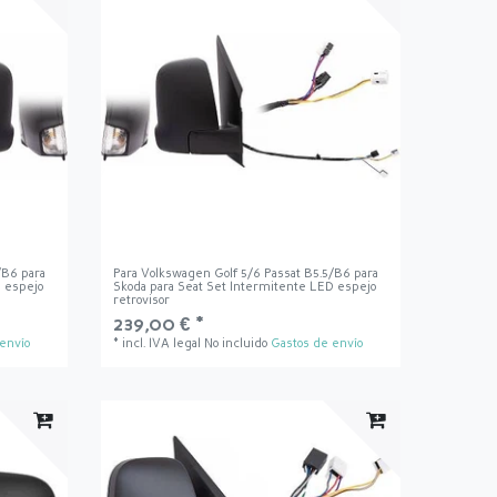
/B6 para
Para Volkswagen Golf 5/6 Passat B5.5/B6 para
D espejo
Skoda para Seat Set Intermitente LED espejo
retrovisor
239,00 € *
envío
*
incl. IVA legal
No incluido
Gastos de envío