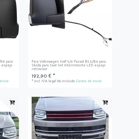
/B6 para
Para Volkswagen Golf 5/6 Passat B5.5/B6 para
D espejo
Skoda para Seat Set Intermitente LED espejo
retrovisor
192,90 € *
envío
*
incl. IVA legal
No incluido
Gastos de envío