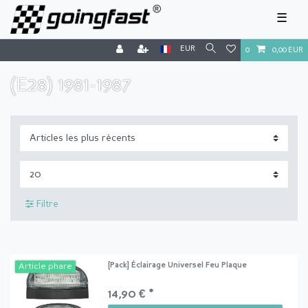
☰
EUR
0
0,00 EUR
(E28) 1981-1987
Filtre
[Pack] Éclairage Universel Feu Plaque
Article phare
14,90 € *