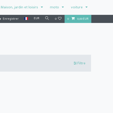
Maison, jardin et loisirs
moto
voiture
EUR
Enregistrer
0
0
0,00 EUR
Filtre