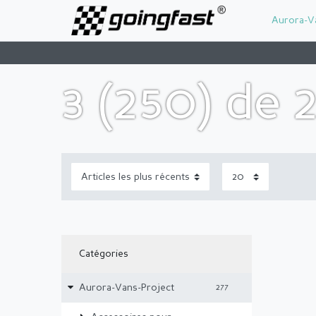
Aurora-V
3 (250) de 
Catégories
Aurora-Vans-Project
277