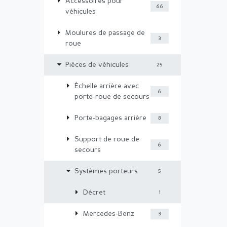
Accessoires pour
66
véhicules
Moulures de passage de
3
roue
Pièces de véhicules
25
Échelle arrière avec
6
porte-roue de secours
Porte-bagages arrière
8
Support de roue de
6
secours
Systèmes porteurs
5
Décret
1
Mercedes-Benz
3