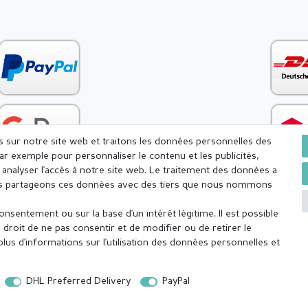
es sur notre site web et traitons les données personnelles des
par exemple pour personnaliser le contenu et les publicités,
analyser l'accès à notre site web. Le traitement des données a
Nous partageons ces données avec des tiers que nous nommons
sentement ou sur la base d'un intérêt légitime. Il est possible
onfidentialité
Conditions générales
Droit de rétractation
droit de ne pas consentir et de modifier ou de retirer le
us d'informations sur l'utilisation des données personnelles et
DHL Preferred Delivery
PayPal
 jour même (du lundi au vendredi, sauf jours fériés), sauf les articles fabriqués s