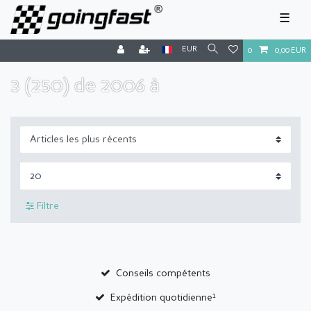
☰
EUR
0
0,00 EUR
3 (250) de 2006 à
Filtre
Conseils compétents
Expédition quotidienne¹