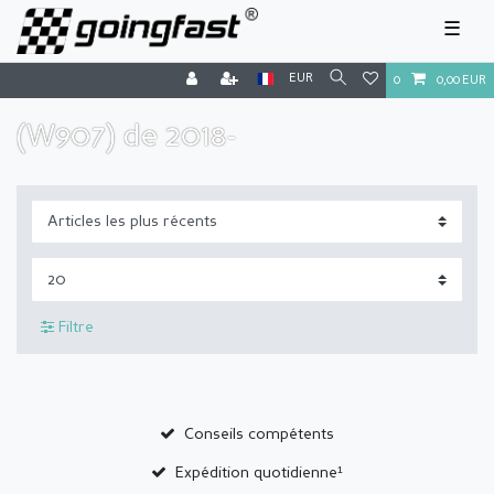
☰
EUR
0
0,00 EUR
(W907) de 2018-
Filtre
Conseils compétents
Expédition quotidienne¹