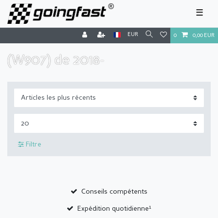
☰
EUR
0
0,00 EUR
(W907) de 2018-
Filtre
Conseils compétents
Expédition quotidienne¹