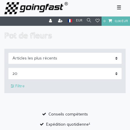
☰
EUR
0
0,00 EUR
Pot de fleurs
Filtre
Conseils compétents
Expédition quotidienne¹