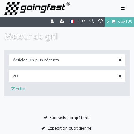
☰
EUR
0
0,00 EUR
Moteur de gril
Filtre
Conseils compétents
Expédition quotidienne¹